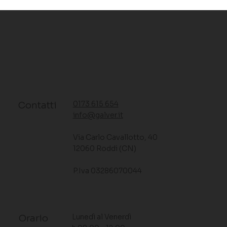
0173 615 654
Contatti
info@galver.it
Via Carlo Cavallotto, 40
12060 Roddi (CN)
P.Iva 03286070044
Lunedì al Venerdì
Orario